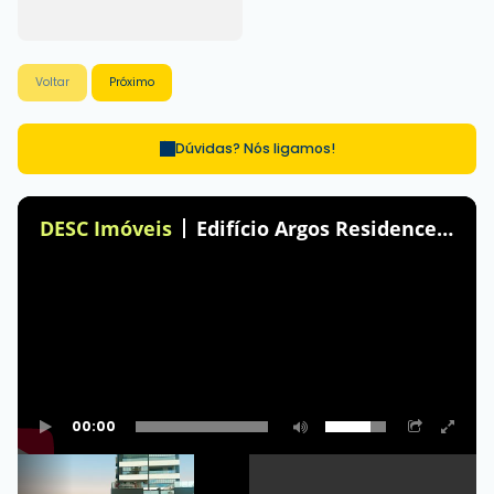
Voltar
Próximo
Dúvidas? Nós ligamos!
DESC Imóveis
Edifício Argos Residence em Balneário Camboriú
00:00