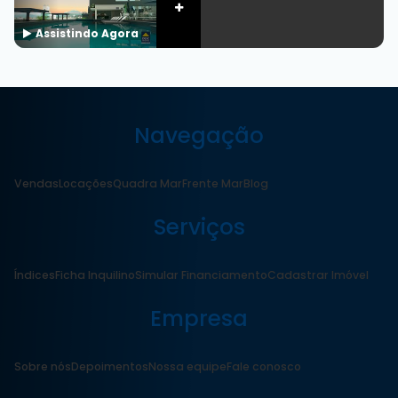
Assistindo Agora
Navegação
Vendas
Locações
Quadra Mar
Frente Mar
Blog
Serviços
Índices
Ficha Inquilino
Simular Financiamento
Cadastrar Imóvel
Empresa
Sobre nós
Depoimentos
Nossa equipe
Fale conosco