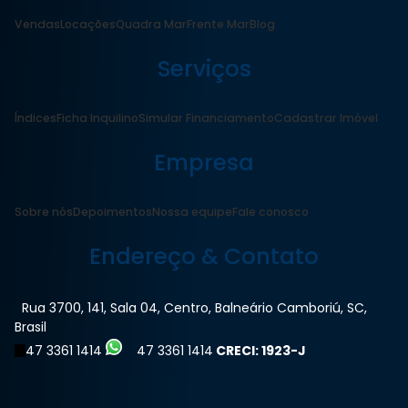
Vendas
Locações
Quadra Mar
Frente Mar
Blog
Serviços
Índices
Ficha Inquilino
Simular Financiamento
Cadastrar Imóvel
Empresa
Sobre nós
Depoimentos
Nossa equipe
Fale conosco
Endereço & Contato
Rua 3700
,
141
,
Sala 04
,
Centro
,
Balneário Camboriú
,
SC
,
Brasil
47 3361 1414
47 3361 1414
CRECI: 1923-J